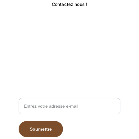
Contactez nous !
Contact
contact@vinsvouvray.com
+33 2 47 52 05 87
À propos
Adresse e-mail
Soumettre