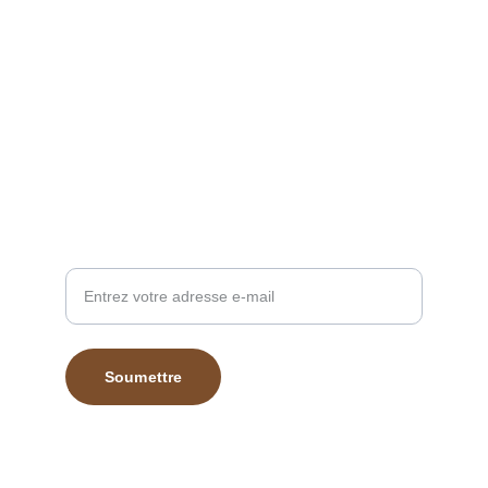
Contact
contact@vinsvouvray.com
+33 2 47 52 05 87
À propos
Adresse e-mail
Soumettre
© 2025. All rights reserved.